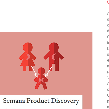
d
c
d
O
t
D
s
e
m
(
“
A
c
Q
p
m