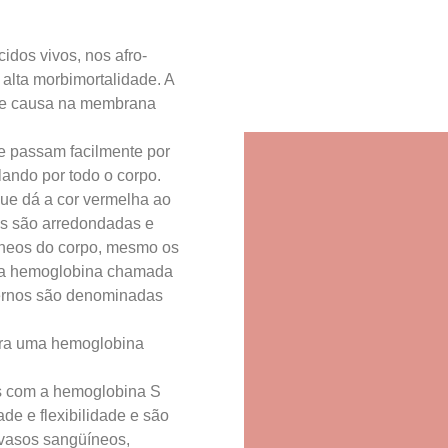
idos vivos, nos afro-
alta morbimortalidade. A
que causa na membrana
e passam facilmente por
lando por todo o corpo.
ue dá a cor vermelha ao
as são arredondadas e
üíneos do corpo, mesmo os
ara hemoglobina chamada
ternos são denominadas
ara uma hemoglobina
os com a hemoglobina S
de e flexibilidade e são
 vasos sangüíneos,