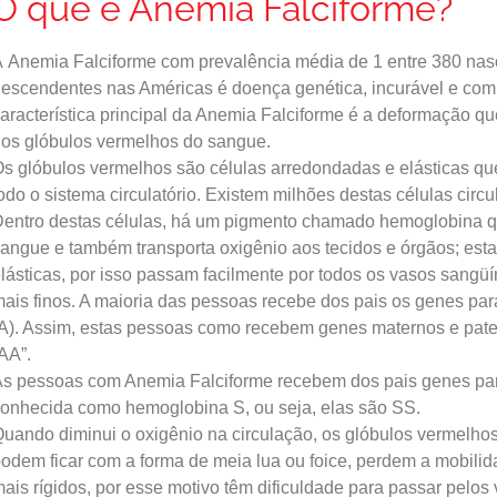
O que é Anemia Falciforme?
A
Anemia Falciforme
com prevalência média de 1 entre 380 nasc
escendentes nas Américas é doença genética, incurável e com 
aracterística principal da Anemia Falciforme é a deformação 
os glóbulos vermelhos do sangue.
s glóbulos vermelhos são células arredondadas e elásticas qu
odo o sistema circulatório. Existem milhões destas células circu
entro destas células, há um pigmento chamado hemoglobina q
angue e também transporta oxigênio aos tecidos e órgãos; est
lásticas, por isso passam facilmente por todos os vasos sang
ais finos. A maioria das pessoas recebe dos pais os genes p
A). Assim, estas pessoas como recebem genes maternos e pa
AA”.
s pessoas com Anemia Falciforme recebem dos pais genes p
onhecida como hemoglobina S, ou seja, elas são SS.
uando diminui o oxigênio na circulação, os glóbulos vermelh
odem ficar com a forma de meia lua ou foice, perdem a mobilida
ais rígidos, por esse motivo têm dificuldade para passar pelos